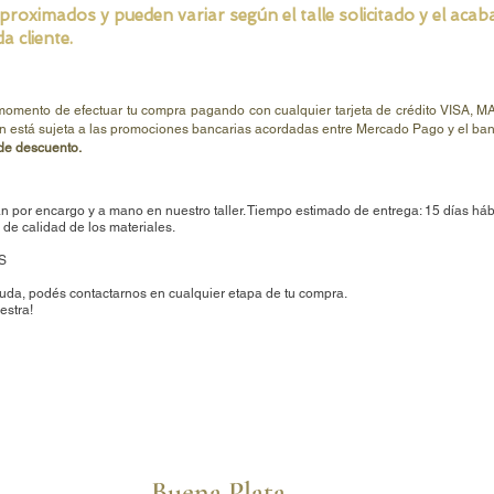
ximados y pueden variar según el talle solicitado y el acabad
a cliente.
 momento de efectuar tu compra pagando con cualquier tarjeta de crédito V
n está sujeta a las promociones bancarias acordadas entre Mercado Pago y el banc
e descuento.
n por encargo y a mano en nuestro taller. Tiempo estimado de entrega: 15 días háb
de calidad de los materiales.
S
uda, podés contactarnos en cualquier etapa de tu compra.
estra!
Buena Plata