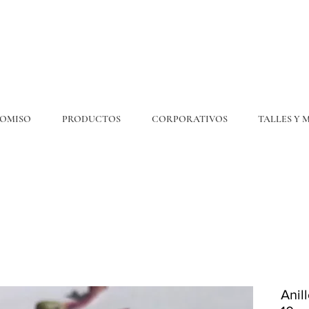
OMISO
PRODUCTOS
CORPORATIVOS
TALLES Y 
💎6
CUOTAS
SIN INTERÉS. 15% OFF por transferencia. 20% off efectivo 💎
ENVÍO GRATIS EN COMPRAS DE $300.000 O MÁS
Anil