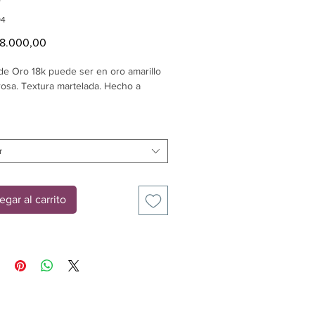
r
94
Precio
18.000,00
 de Oro 18k puede ser en oro amarillo
rosa. Textura martelada. Hecho a
10gr
: 8 mm
r
egar al carrito