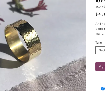
10 g
SKU: F
$ 4.3
Anillo
u oro 
mano.
Peso: 
Talle
*
Ancho
Elegi
Agr