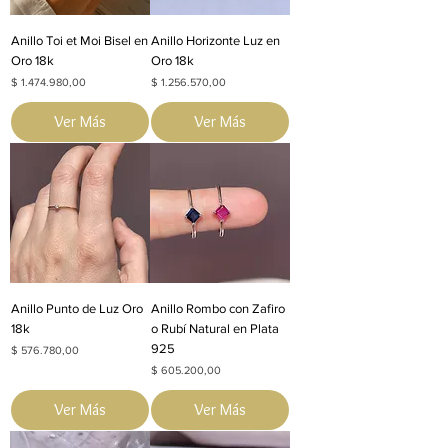
Anillo Toi et Moi Bisel en
Anillo Horizonte Luz en
Oro 18k
Oro 18k
Precio
Precio
$ 1.474.980,00
$ 1.256.570,00
Ver Más
Ver Más
Anillo Punto de Luz Oro
Anillo Rombo con Zafiro
18k
o Rubí Natural en Plata
925
Precio
$ 576.780,00
Precio
$ 605.200,00
Ver Más
Ver Más