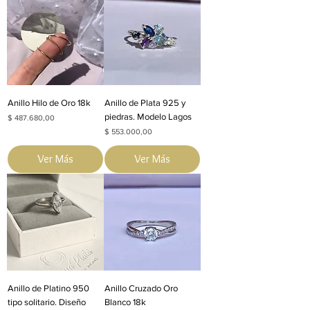
Anillo Hilo de Oro 18k
Anillo de Plata 925 y
piedras. Modelo Lagos
Precio
$ 487.680,00
Precio
$ 553.000,00
Ver Más
Ver Más
Anillo de Platino 950
Anillo Cruzado Oro
tipo solitario. Diseño
Blanco 18k