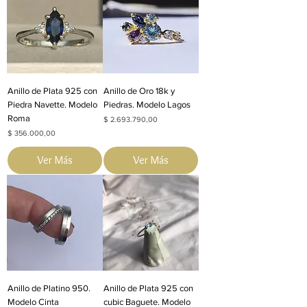
Anillo de Plata 925 con
Anillo de Oro 18k y
Piedra Navette. Modelo
Piedras. Modelo Lagos
Roma
Precio
$ 2.693.790,00
Precio
$ 356.000,00
Ver Más
Ver Más
Anillo de Platino 950.
Anillo de Plata 925 con
Modelo Cinta
cubic Baguete. Modelo