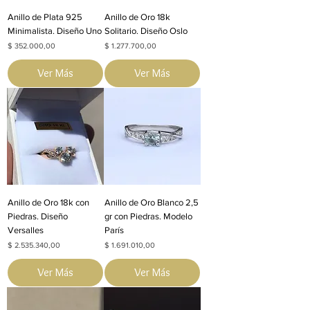
Anillo de Plata 925
Anillo de Oro 18k
Minimalista. Diseño Uno
Solitario. Diseño Oslo
Precio
Precio
$ 352.000,00
$ 1.277.700,00
Ver Más
Ver Más
Anillo de Oro 18k con
Anillo de Oro Blanco 2,5
Piedras. Diseño
gr con Piedras. Modelo
Versalles
París
Precio
Precio
$ 2.535.340,00
$ 1.691.010,00
Ver Más
Ver Más