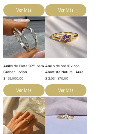
Ver Más
Ver Más
Anillo de Plata 925 para
Anillo de oro 18k con
Grabar. Lorian
Amatista Natural. Aura
Precio
Precio
$ 155.000,00
$ 2.034.870,00
Ver Más
Ver Más