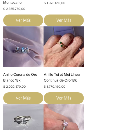
Montecarlo
Precio
$ 1.978.610,00
Precio
$ 2.355.770,00
Ver Más
Ver Más
Anillo Corona de Oro
Anillo Toi et Moi Línea
Blanco 18k
Continua de Oro 18k
Precio
Precio
$ 2.020.870,00
$ 1.770.190,00
Ver Más
Ver Más