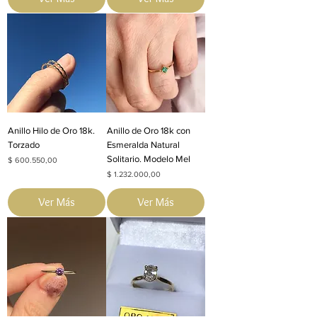
Anillo Hilo de Oro 18k.
Anillo de Oro 18k con
Torzado
Esmeralda Natural
Solitario. Modelo Mel
Precio
$ 600.550,00
Precio
$ 1.232.000,00
Ver Más
Ver Más