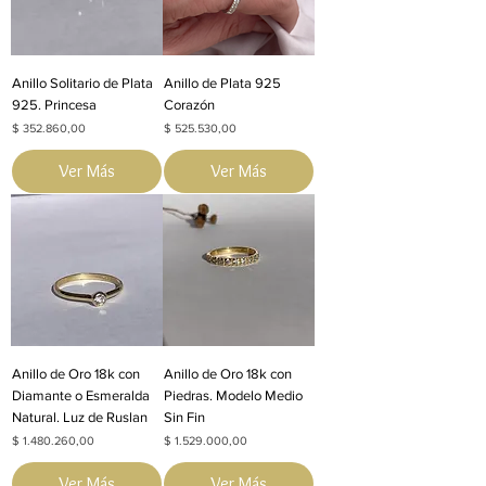
Anillo Solitario de Plata
Anillo de Plata 925
925. Princesa
Corazón
Precio
Precio
$ 352.860,00
$ 525.530,00
Ver Más
Ver Más
Anillo de Oro 18k con
Anillo de Oro 18k con
Diamante o Esmeralda
Piedras. Modelo Medio
Natural. Luz de Ruslan
Sin Fin
Precio
Precio
$ 1.480.260,00
$ 1.529.000,00
Ver Más
Ver Más