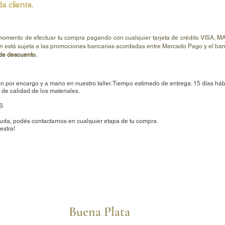
compro
a cliente.
especi
 momento de efectuar tu compra pagando con cualquier tarjeta de crédito V
n está sujeta a las promociones bancarias acordadas entre Mercado Pago y el banc
e descuento.
n por encargo y a mano en nuestro taller. Tiempo estimado de entrega: 15 días háb
de calidad de los materiales.
S
uda, podés contactarnos en cualquier etapa de tu compra.
estra!
Buena Plata