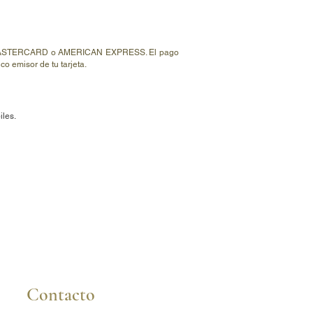
miso, alianza moderna o joya
al.
ISA, MASTERCARD o AMERICAN EXPRESS. El pago
o emisor de tu tarjeta.
iles.
Contacto