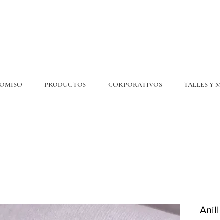
OMISO
PRODUCTOS
CORPORATIVOS
TALLES Y 
💎6
CUOTAS
SIN INTERÉS. 15% OFF por transferencia. 20% off efectivo 💎
ENVÍO GRATIS EN COMPRAS DE $300.000 O MÁS
Anil