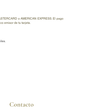
cio es válido para oro amarillo o rosa.
tar precio en oro blanco.
prox 2,5 gr según el talle
s de 3 mm diámetro
ISA, MASTERCARD o AMERICAN EXPRESS. El pago
o emisor de tu tarjeta.
iles.
Contacto