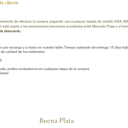
a cliente.
El pre
Consul
Peso a
Piedra
 momento de efectuar tu compra pagando con cualquier tarjeta de crédito V
n está sujeta a las promociones bancarias acordadas entre Mercado Pago y el banc
e descuento.
n por encargo y a mano en nuestro taller. Tiempo estimado de entrega: 15 días háb
de calidad de los materiales.
S
uda, podés contactarnos en cualquier etapa de tu compra.
estra!
Buena Plata