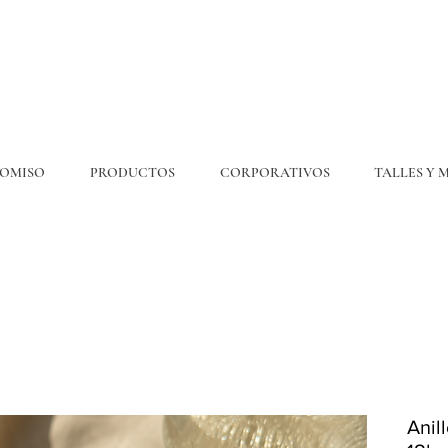
OMISO
PRODUCTOS
CORPORATIVOS
TALLES Y 
💎6
CUOTAS
SIN INTERÉS. 15% OFF por transferencia. 20% off efectivo 💎
ENVÍO GRATIS EN COMPRAS DE $300.000 O MÁS
Anil