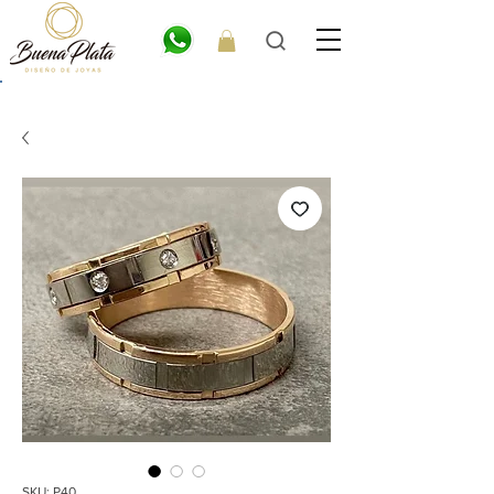
💎6
CUOTAS
SIN INTERÉS. 15% OFF por transferencia. 20% off efectivo 💎
ENVÍO GRATIS EN COMPRAS DE $300.000 O MÁS
SKU: P40