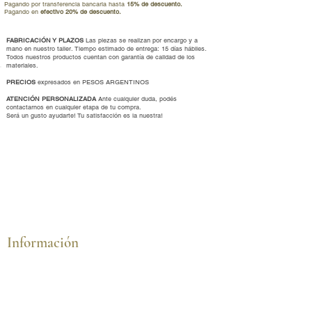
Pagando por transferencia bancaria hasta
15% de descuento.
Pagando en
efectivo 20% de descuento.
FABRICACIÓN Y PLAZOS
Las piezas se realizan por encargo y a
mano en nuestro taller. Tiempo estimado de entrega: 15 días hábiles.
Todos nuestros productos cuentan con garantía de calidad de los
materiales.
PRECIOS
expresados en PESOS ARGENTINOS
ATENCIÓN PERSONALIZADA
Ante cualquier duda, podés
contactarnos en cualquier etapa de tu compra.
Será un gusto ayudarte
!
Tu satisfacción es la nuestra!
Información
Cómo comprar
Cambios y devoluciones
Talles y medidas
Envíos y formas de pago
Cuidados de tus joyas