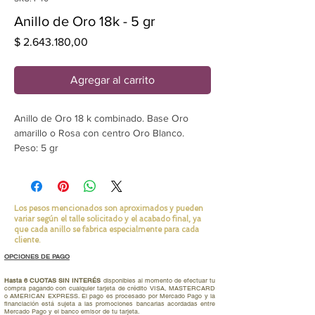
Anillo de Oro 18k - 5 gr
Precio
$ 2.643.180,00
Agregar al carrito
Anillo de Oro 18 k combinado. Base Oro
amarillo o Rosa con centro Oro Blanco.
Peso: 5 gr
Ancho: 6 mm
El precio no incluye las piedras que se
pueden agregar.
Los pesos mencionados son aproximados y pueden
variar según el talle solicitado y el acabado final, ya
Consulta precio por modelo en oro blanco
que cada anillo se fabrica especialmente para cada
paladio de base.
cliente.
OPCIONES DE PAGO
Precio por unidad
Hasta 6 CUOTAS SIN INTERÉS
disponibles al momento de efectuar tu
compra pagando con cualquier tarjeta de crédito VISA, MASTERCARD
o AMERICAN EXPRESS. El pago es procesado por Mercado Pago y la
financiación está sujeta a las promociones bancarias acordadas entre
Mercado Pago y el banco emisor de tu tarjeta.