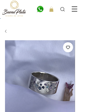
💎6
CUOTAS
SIN INTERÉS. 15% OFF por transferencia. 20% off efectivo 💎
ENVÍO GRATIS EN COMPRAS DE $300.000 O MÁS