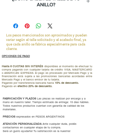
ANILLO?
Te lo explicamos en éste link.
Los pesos mencionados son aproximados y pueden
variar según el talle solicitado y el acabado final, ya
que cada anillo se fabrica especialmente para cada
cliente.
OPCIONES DE PAGO
Hasta 6 CUOTAS SIN INTERÉS
disponibles al momento de efectuar tu
compra pagando con cualquier tarjeta de crédito VISA, MASTERCARD
o AMERICAN EXPRESS. El pago es procesado por Mercado Pago y la
financiación está sujeta a las promociones bancarias acordadas entre
Mercado Pago y el banco emisor de tu tarjeta.
Pagando por transferencia bancaria hasta
15% de descuento.
Pagando en
efectivo 20% de descuento.
FABRICACIÓN Y PLAZOS
Las piezas se realizan por encargo y a
mano en nuestro taller. Tiempo estimado de entrega: 15 días hábiles.
Todos nuestros productos cuentan con garantía de calidad de los
materiales.
PRECIOS
expresados en PESOS ARGENTINOS
ATENCIÓN PERSONALIZADA
Ante cualquier duda, podés
contactarnos en cualquier etapa de tu compra.
Será un gusto ayudarte
!
Tu satisfacción es la nuestra!