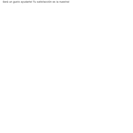
Será un gusto ayudarte
!
Tu satisfacción es la nuestra!
Información
Cómo comprar
Cambios y devoluciones
Talles y medidas
Envíos y formas de pago
Cuidados de tus joyas
Buena Plata
Nosotros
Tarjeta de regalo
Bitácora
Suscribirse
Preguntas frecuentes
Contacto