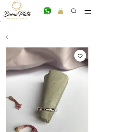
💎6
CUOTAS
SIN INTERÉS. 15% OFF por transferencia. 20% off efectivo 💎
ENVÍO GRATIS EN COMPRAS DE $300.000 O MÁS