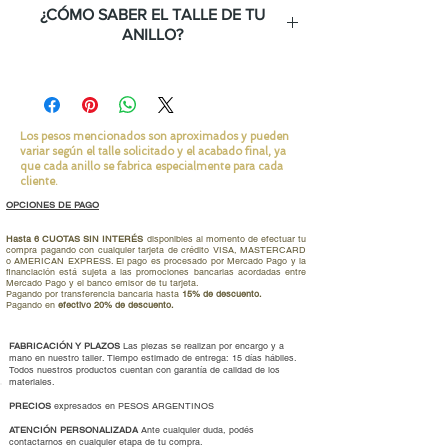
¿CÓMO SABER EL TALLE DE TU
Piedras: 2 mm
ANILLO?
Te lo explicamos en éste link.
Los pesos mencionados son aproximados y pueden
variar según el talle solicitado y el acabado final, ya
que cada anillo se fabrica especialmente para cada
cliente.
OPCIONES DE PAGO
Hasta 6 CUOTAS SIN INTERÉS
disponibles al momento de efectuar tu
compra pagando con cualquier tarjeta de crédito VISA, MASTERCARD
o AMERICAN EXPRESS. El pago es procesado por Mercado Pago y la
financiación está sujeta a las promociones bancarias acordadas entre
Mercado Pago y el banco emisor de tu tarjeta.
Pagando por transferencia bancaria hasta
15% de descuento.
Pagando en
efectivo 20% de descuento.
FABRICACIÓN Y PLAZOS
Las piezas se realizan por encargo y a
mano en nuestro taller. Tiempo estimado de entrega: 15 días hábiles.
Todos nuestros productos cuentan con garantía de calidad de los
materiales.
PRECIOS
expresados en PESOS ARGENTINOS
ATENCIÓN PERSONALIZADA
Ante cualquier duda, podés
contactarnos en cualquier etapa de tu compra.