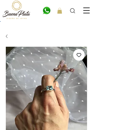
💎6
CUOTAS
SIN INTERÉS. 15% OFF por transferencia. 20% off efectivo 💎
ENVÍO GRATIS EN COMPRAS DE $300.000 O MÁS