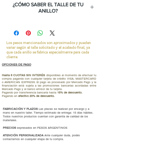
¿CÓMO SABER EL TALLE DE TU
ANILLO?
Te lo explicamos en éste link.
Los pesos mencionados son aproximados y pueden
variar según el talle solicitado y el acabado final, ya
que cada anillo se fabrica especialmente para cada
cliente.
OPCIONES DE PAGO
Hasta 6 CUOTAS SIN INTERÉS
disponibles al momento de efectuar tu
compra pagando con cualquier tarjeta de crédito VISA, MASTERCARD
o AMERICAN EXPRESS. El pago es procesado por Mercado Pago y la
financiación está sujeta a las promociones bancarias acordadas entre
Mercado Pago y el banco emisor de tu tarjeta.
Pagando por transferencia bancaria hasta
15% de descuento.
Pagando en
efectivo 20% de descuento.
FABRICACIÓN Y PLAZOS
Las piezas se realizan por encargo y a
mano en nuestro taller. Tiempo estimado de entrega: 15 días hábiles.
Todos nuestros productos cuentan con garantía de calidad de los
materiales.
PRECIOS
expresados en PESOS ARGENTINOS
ATENCIÓN PERSONALIZADA
Ante cualquier duda, podés
contactarnos en cualquier etapa de tu compra.