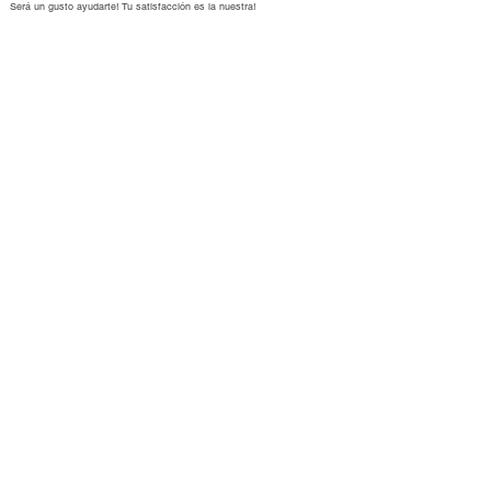
Será un gusto ayudarte
!
Tu satisfacción es la nuestra!
Información
Cómo comprar
Cambios y devoluciones
Talles y medidas
Envíos y formas de pago
Cuidados de tus joyas
Buena Plata
Nosotros
Tarjeta de regalo
Bitácora
Suscribirse
Preguntas frecuentes
Contacto