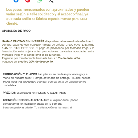
-También le podés agregar piedras (cubics)
donde quieras.
Los pesos mencionados son aproximados y pueden
variar según el talle solicitado y el acabado final, ya
Por defecto las colocamos en la parte de
que cada anillo se fabrica especialmente para cada
arriba de la barra.
cliente.
OPCIONES DE PAGO
Diseñá tu dije. Hacelo único!
Medida del dije aprox: 5 cm largo y 3,5 mm
Hasta 6 CUOTAS SIN INTERÉS
disponibles al momento de efectuar tu
compra pagando con cualquier tarjeta de crédito VISA, MASTERCARD
ancho cada cara.
o AMERICAN EXPRESS. El pago es procesado por Mercado Pago y la
financiación está sujeta a las promociones bancarias acordadas entre
No incluye cadena. Elegí tu cadena
aca
Mercado Pago y el banco emisor de tu tarjeta.
Pagando por transferencia bancaria hasta
15% de descuento.
Pagando en
efectivo 20% de descuento.
FABRICACIÓN Y PLAZOS
Las piezas se realizan por encargo y a
mano en nuestro taller. Tiempo estimado de entrega: 15 días hábiles.
Todos nuestros productos cuentan con garantía de calidad de los
materiales.
PRECIOS
expresados en PESOS ARGENTINOS
ATENCIÓN PERSONALIZADA
Ante cualquier duda, podés
contactarnos en cualquier etapa de tu compra.
Será un gusto ayudarte
!
Tu satisfacción es la nuestra!