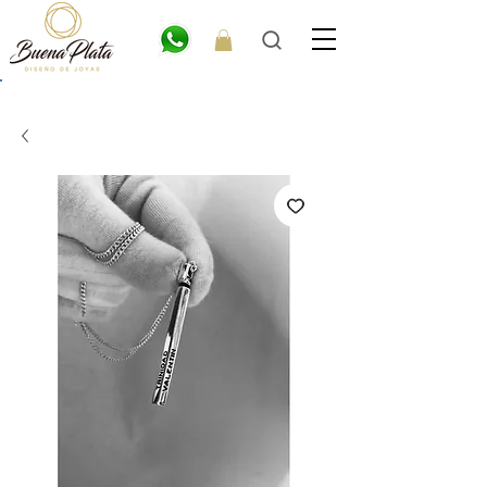
💎6
CUOTAS
SIN INTERÉS. 15% OFF por transferencia. 20% off efectivo 💎
ENVÍO GRATIS EN COMPRAS DE $300.000 O MÁS