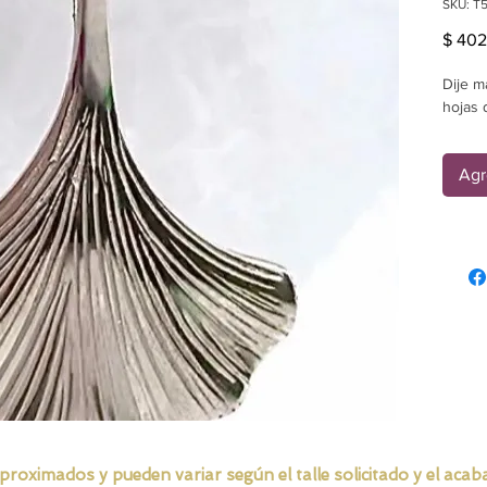
SKU: T
$ 402
Dije m
hojas 
Agr
ximados y pueden variar según el talle solicitado y el acabad