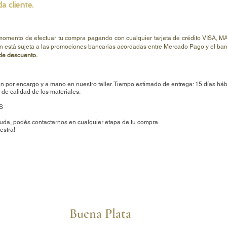
a cliente.
 momento de efectuar tu compra pagando con cualquier tarjeta de crédito V
n está sujeta a las promociones bancarias acordadas entre Mercado Pago y el banc
e descuento.
n por encargo y a mano en nuestro taller. Tiempo estimado de entrega: 15 días háb
de calidad de los materiales.
S
uda, podés contactarnos en cualquier etapa de tu compra.
estra!
Buena Plata