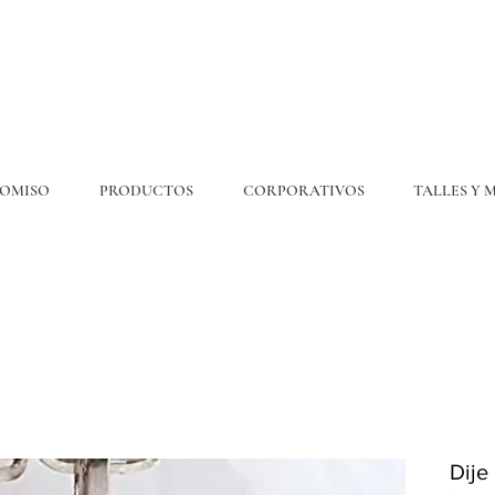
OMISO
PRODUCTOS
CORPORATIVOS
TALLES Y 
💎6
CUOTAS
SIN INTERÉS. 15% OFF por transferencia. 20% off efectivo 💎
ENVÍO GRATIS EN COMPRAS DE $300.000 O MÁS
Dije