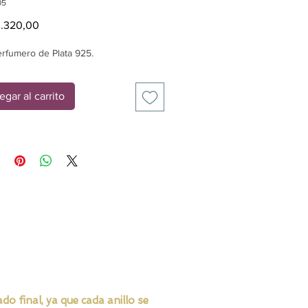
05
Precio
.320,00
erfumero de Plata 925.
egar al carrito
o final, ya que cada anillo se