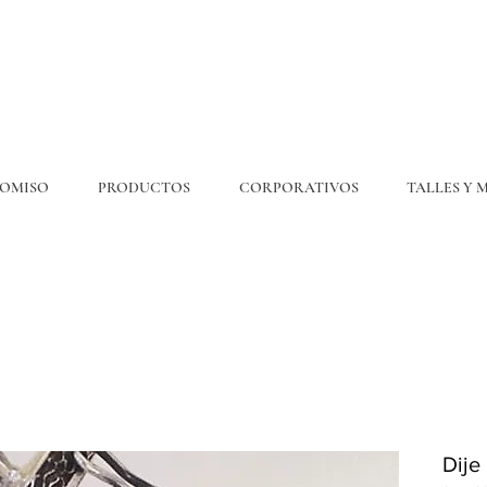
OMISO
PRODUCTOS
CORPORATIVOS
TALLES Y 
💎6
CUOTAS
SIN INTERÉS. 15% OFF por transferencia. 20% off efectivo 💎
ENVÍO GRATIS EN COMPRAS DE $300.000 O MÁS
Dije