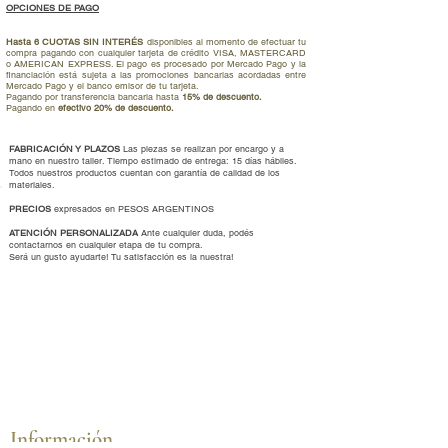
OPCIONES DE PAGO
Hasta 6 CUOTAS SIN INTERÉS
disponibles al momento de efectuar tu
compra pagando con cualquier tarjeta de crédito VISA, MASTERCARD
o AMERICAN EXPRESS. El pago es procesado por Mercado Pago y la
financiación está sujeta a las promociones bancarias acordadas entre
Mercado Pago y el banco emisor de tu tarjeta.
Pagando por transferencia bancaria hasta
15% de descuento.
Pagando en
efectivo 20% de descuento.
FABRICACIÓN Y PLAZOS
Las piezas se realizan por encargo y a
mano en nuestro taller. Tiempo estimado de entrega: 15 días hábiles.
Todos nuestros productos cuentan con garantía de calidad de los
materiales.
PRECIOS
expresados en PESOS ARGENTINOS
ATENCIÓN PERSONALIZADA
Ante cualquier duda, podés
contactarnos en cualquier etapa de tu compra.
Será un gusto ayudarte
!
Tu satisfacción es la nuestra!
Información