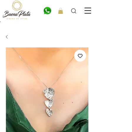
💎6
CUOTAS
SIN INTERÉS. 15% OFF por transferencia. 20% off efectivo 💎
ENVÍO GRATIS EN COMPRAS DE $300.000 O MÁS