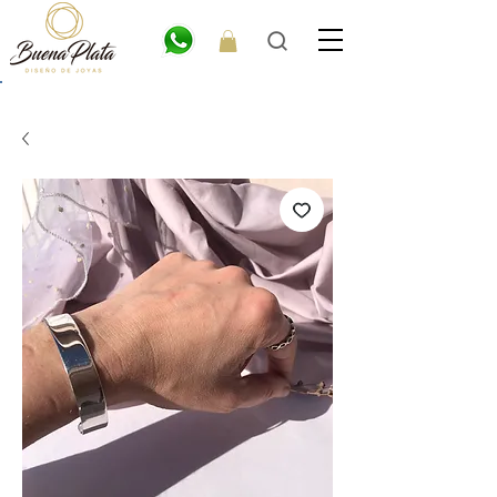
💎6
CUOTAS
SIN INTERÉS. 15% OFF por transferencia. 20% off efectivo 💎
ENVÍO GRATIS EN COMPRAS DE $300.000 O MÁS