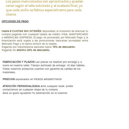
un ancho de 12 mm, esta pulsera esclava es
Los pesos mencionados son aproximados y pueden
variar según el talle solicitado y el acabado final, ya
resistente y duradera. Además, ¡puede
que cada anillo se fabrica especialmente para cada
grabarse por dentro para hacerla aún más
cliente.
especial y personalizada!
OPCIONES DE PAGO
Esta pulsera esclava será un tesoro en
tu colección de joyas. Comprala hoy mismo!
Hasta 6 CUOTAS SIN INTERÉS
disponibles al momento de efectuar tu
compra pagando con cualquier tarjeta de crédito VISA, MASTERCARD
o AMERICAN EXPRESS. El pago es procesado por Mercado Pago y la
financiación está sujeta a las promociones bancarias acordadas entre
El precio no incluye grabado, el mismo varía
Mercado Pago y el banco emisor de tu tarjeta.
Pagando por transferencia bancaria hasta
15% de descuento.
según la cantidad de palabras. Consultános!
Pagando en
efectivo 20% de descuento.
FABRICACIÓN Y PLAZOS
Las piezas se realizan por encargo y a
mano en nuestro taller. Tiempo estimado de entrega: 15 días hábiles.
Todos nuestros productos cuentan con garantía de calidad de los
materiales.
PRECIOS
expresados en PESOS ARGENTINOS
ATENCIÓN PERSONALIZADA
Ante cualquier duda, podés
contactarnos en cualquier etapa de tu compra.
Será un gusto ayudarte
!
Tu satisfacción es la nuestra!