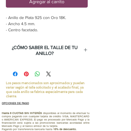
Agregar al carrito
- Anillo de Plata 925 con Oro 18K.
- Ancho 4.5 mm.
- Centro facetado.
- Precio por anillo.
¿CÓMO SABER EL TALLE DE TU
ANILLO?
Te lo explicamos en éste link.
Los pesos mencionados son aproximados y pueden
variar según el talle solicitado y el acabado final, ya
que cada anillo se fabrica especialmente para cada
cliente.
OPCIONES DE PAGO
Hasta 6 CUOTAS SIN INTERÉS
disponibles al momento de efectuar tu
compra pagando con cualquier tarjeta de crédito VISA, MASTERCARD
o AMERICAN EXPRESS. El pago es procesado por Mercado Pago y la
financiación está sujeta a las promociones bancarias acordadas entre
Mercado Pago y el banco emisor de tu tarjeta.
Pagando por transferencia bancaria hasta
15% de descuento.