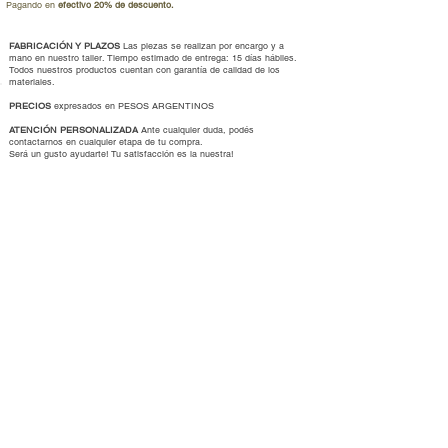
Pagando en
efectivo 20% de descuento.
FABRICACIÓN Y PLAZOS
Las piezas se realizan por encargo y a
mano en nuestro taller. Tiempo estimado de entrega: 15 días hábiles.
Todos nuestros productos cuentan con garantía de calidad de los
materiales.
PRECIOS
expresados en PESOS ARGENTINOS
ATENCIÓN PERSONALIZADA
Ante cualquier duda, podés
contactarnos en cualquier etapa de tu compra.
Será un gusto ayudarte
!
Tu satisfacción es la nuestra!
Información
Cómo comprar
Cambios y devoluciones
Talles y medidas
Envíos y formas de pago
Cuidados de tus joyas