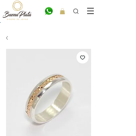
💎6
CUOTAS
SIN INTERÉS. 15% OFF por transferencia. 20% off efectivo 💎
ENVÍO GRATIS EN COMPRAS DE $300.000 O MÁS