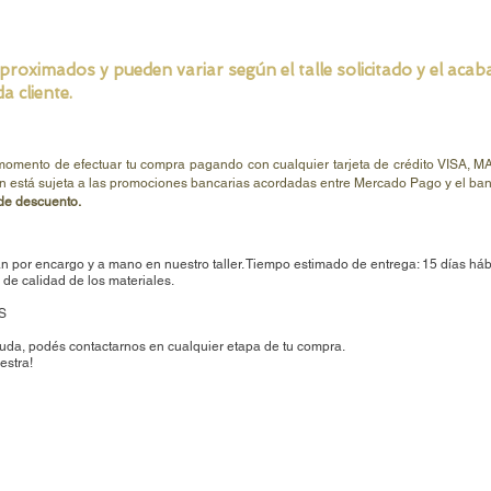
ximados y pueden variar según el talle solicitado y el acabad
a cliente.
 momento de efectuar tu compra pagando con cualquier tarjeta de crédito V
n está sujeta a las promociones bancarias acordadas entre Mercado Pago y el banc
e descuento.
n por encargo y a mano en nuestro taller. Tiempo estimado de entrega: 15 días háb
de calidad de los materiales.
S
uda, podés contactarnos en cualquier etapa de tu compra.
estra!