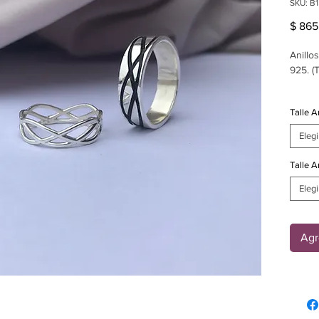
SKU: B
$ 865
Anillo
925. (
Las in
Talle A
repres
hacien
Elegi
signif
Talle A
El ani
Elegi
por de
Tambié
de 6 
Agr