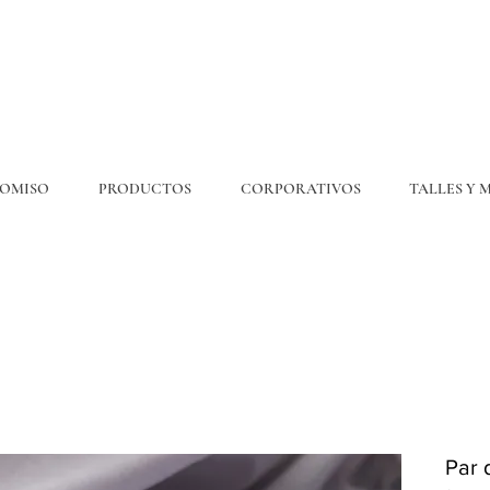
OMISO
PRODUCTOS
CORPORATIVOS
TALLES Y 
💎6
CUOTAS
SIN INTERÉS. 15% OFF por transferencia. 20% off efectivo 💎
ENVÍO GRATIS EN COMPRAS DE $300.000 O MÁS
Par 