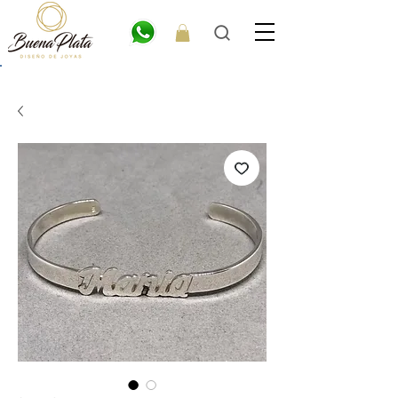
💎6
CUOTAS
SIN INTERÉS. 15% OFF por transferencia. 20% off efectivo 💎
ENVÍO GRATIS EN COMPRAS DE $300.000 O MÁS