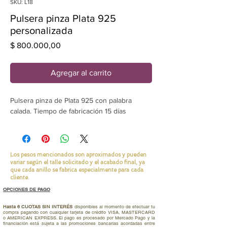
SKU: L18
Pulsera pinza Plata 925
personalizada
Precio
$ 800.000,00
Agregar al carrito
Pulsera pinza de Plata 925 con palabra 
calada. Tiempo de fabricación 15 días
Los pesos mencionados son aproximados y pueden
variar según el talle solicitado y el acabado final, ya
que cada anillo se fabrica especialmente para cada
cliente.
OPCIONES DE PAGO
Hasta 6 CUOTAS SIN INTERÉS
disponibles al momento de efectuar tu
compra pagando con cualquier tarjeta de crédito VISA, MASTERCARD
o AMERICAN EXPRESS. El pago es procesado por Mercado Pago y la
financiación está sujeta a las promociones bancarias acordadas entre