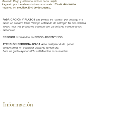
Mercado Pago y el banco emisor de tu tarjeta.
Pagando por transferencia bancaria hasta
15% de descuento.
Pagando en
efectivo 20% de descuento.
FABRICACIÓN Y PLAZOS
Las piezas se realizan por encargo y a
mano en nuestro taller. Tiempo estimado de entrega: 15 días hábiles.
Todos nuestros productos cuentan con garantía de calidad de los
materiales.
PRECIOS
expresados en PESOS ARGENTINOS
ATENCIÓN PERSONALIZADA
Ante cualquier duda, podés
contactarnos en cualquier etapa de tu compra.
Será un gusto ayudarte
!
Tu satisfacción es la nuestra!
Información
Cómo comprar
Cambios y devoluciones
Talles y medidas
Envíos y formas de pago
Cuidados de tus joyas