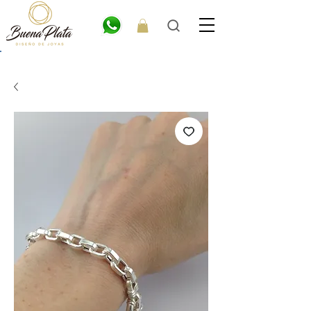
💎6
CUOTAS
SIN INTERÉS. 15% OFF por transferencia. 20% off efectivo 💎
ENVÍO GRATIS EN COMPRAS DE $300.000 O MÁS