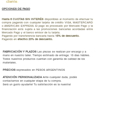
cliente.
OPCIONES DE PAGO
Hasta 6 CUOTAS SIN INTERÉS
disponibles al momento de efectuar tu
compra pagando con cualquier tarjeta de crédito VISA, MASTERCARD
o AMERICAN EXPRESS. El pago es procesado por Mercado Pago y la
financiación está sujeta a las promociones bancarias acordadas entre
Mercado Pago y el banco emisor de tu tarjeta.
Pagando por transferencia bancaria hasta
15% de descuento.
Pagando en
efectivo 20% de descuento.
FABRICACIÓN Y PLAZOS
Las piezas se realizan por encargo y a
mano en nuestro taller. Tiempo estimado de entrega: 15 días hábiles.
Todos nuestros productos cuentan con garantía de calidad de los
materiales.
PRECIOS
expresados en PESOS ARGENTINOS
ATENCIÓN PERSONALIZADA
Ante cualquier duda, podés
contactarnos en cualquier etapa de tu compra.
Será un gusto ayudarte
!
Tu satisfacción es la nuestra!